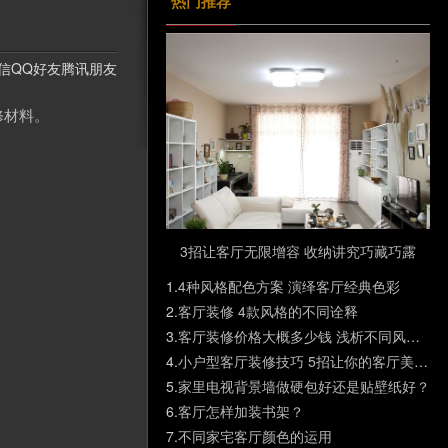
热门推荐
信
QQ好友
腾讯朋友
修材料。
3招让客厅无限增容 收纳讲究巧藏巧露
1.
4种风格配色方案 演绎客厅经典色彩
2.
客厅装修 4款风格的不同诠释
3.
客厅装修价格大概多少钱 浅析不同风格的客厅报价
4.
小户型客厅装修技巧 5招让你的客厅美观又实用
5.
家里电视背景墙做硬包好还是贴壁纸好？
6.
客厅怎样加装书架？
7.
不同家宅客厅颜色的运用