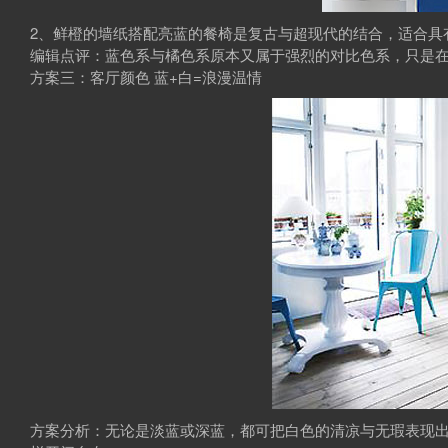
2、鲜橙的墙纸搭配亮蓝的餐椅是复古与超现代的结合，适合具
编辑点评：蓝色系与橘色系原本又属于强烈的对比色系，只是
方案三：客厅颜色 蓝+白=浪漫温情
方案分析：无论是淡蓝或深蓝，都可把白色的清凉与无瑕表现