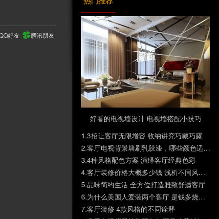
热门推荐
QQ好友
腾讯朋友
好看的电视墙设计 电视墙搭配小技巧
1.
3招让客厅无限增容 收纳讲究巧藏巧露
2.
客厅电视背景墙刷乳胶漆，哪些颜色适合现代简约风格？
3.
4种风格配色方案 演绎客厅经典色彩
4.
客厅装修价格大概多少钱 浅析不同风格的客厅报价
5.
品味简约生活 全方位打造雅致舒适客厅
6.
为什么美国人爱装两个客厅 是钱多烧着慌的吗
7.
客厅装修 4款风格的不同诠释