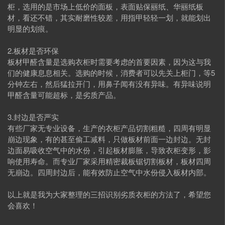
柜，选用的是市场上低价的面板，表面贴保丽纸、华丽纸板
材，看还不错，其实耐磨性较差，用指甲轻轻一划，就能划出
明显的划痕。
2.板材是否环保
板材甲醛含量是选购衣柜时需要考虑的首要因素，因为这与我
们的健康息息相关。选购的时候，消费者可以先关上柜门，等5
分钟左右，然后猛拉开门，用鼻子闻有没有异味。有异味说明
甲醛含量可能超标，是劣质产品。
3.封边是否严实
有些厂家无专业设备，生产的衣柜产品切割粗糙，四周有明显
崩边现象，有的甚至偷工减料，只做板材前面一边封边。无封
边面易吸收空气中的水份，引起板材膨胀，导致衣柜变形，影
响使用寿命。而专业厂家采用精密裁板锯切割板材，板材四周
无崩边。四周封边后，能有效防止空气中水份侵入板材内部。
以上就是我为大家整理的三招识别劣质衣柜的方法了，希望您
会喜欢！