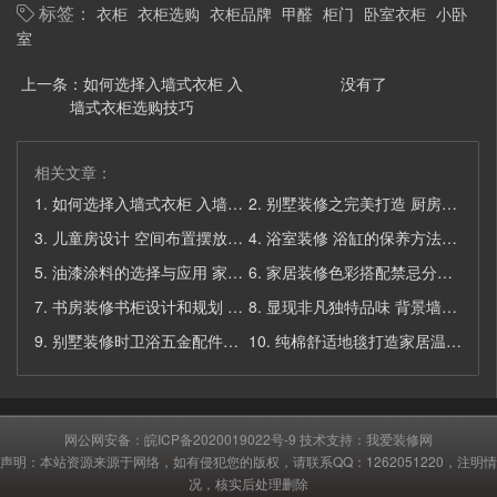
衣柜
衣柜选购
衣柜品牌
甲醛
柜门
卧室衣柜
小卧
标签：
室
上一条：
如何选择入墙式衣柜 入
没有了
墙式衣柜选购技巧
相关文章：
1.
如何选择入墙式衣柜 入墙式衣柜选购技巧
2.
别墅装修之完美打造 厨房装修
3.
儿童房设计 空间布置摆放家具很重要
4.
浴室装修 浴缸的保养方法和分类
5.
油漆涂料的选择与应用 家居装修
6.
家居装修色彩搭配禁忌分析 色彩装点生活
7.
书房装修书柜设计和规划 家居设计
8.
显现非凡独特品味 背景墙设计
9.
别墅装修时卫浴五金配件的选购要点
10.
纯棉舒适地毯打造家居温馨的感觉
网公网安备：
皖ICP备2020019022号-9
技术支持：
我爱装修网
声明：本站资源来源于网络，如有侵犯您的版权，请联系QQ：1262051220，注明情
况，核实后处理删除