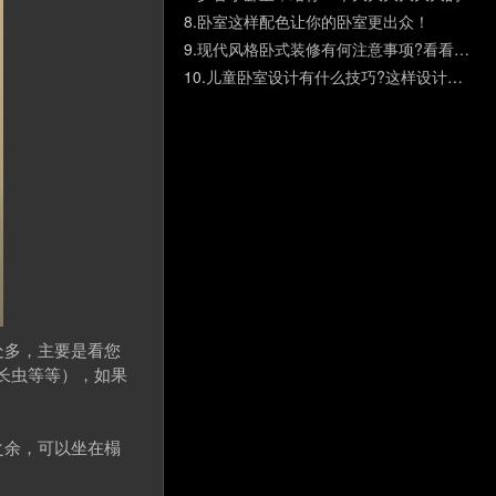
8.
卧室这样配色让你的卧室更出众！
9.
现代风格卧式装修有何注意事项?看看这些知道否
10.
儿童卧室设计有什么技巧?这样设计很受欢迎
处多，主要是看您
易长虫等等），如果
之余，可以坐在榻