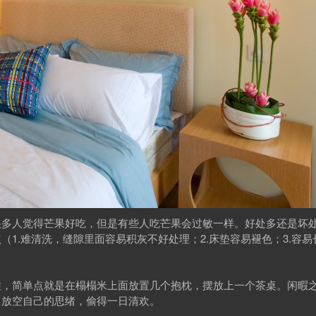
很多人觉得芒果好吃，但是有些人吃芒果会过敏一样。好处多还是坏
1.难清洗，缝隙里面容易积灰不好处理；2.床垫容易褪色；3.容
性，简单点就是在榻榻米上面放置几个抱枕，摆放上一个茶桌。闲暇
，放空自己的思绪，偷得一日清欢。