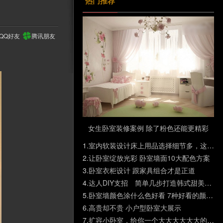
热门推荐
QQ好友
腾讯朋友
女生卧室装修案例 除了粉色还能更精彩
1.
室内软装设计床上用品选择细节多，这些细节必须要落实好
2.
让卧室绽放光彩 卧室墙面10大配色方案
3.
卧室衣柜设计 跟家具组合才是正道
4.
达人DIY支招 简单几步打造韩式甜美卧室
5.
卧室墙颜色涂什么色好看 7种好看的颜色任你选择
6.
高贵却不贵 小户型卧室大展示
7.
扩容小卧室，给你一个大大大大大大的家~