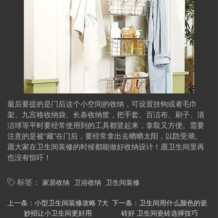
最后要提的是门后这个小空间的收纳，可设置挂钩或者毛巾
架、九宫格收纳袋、长条收纳筐，把手套、百洁布、刷子、清
洁球等平时要经常使用到的工具都竖起来，拿取又方便。需要
注意的是被“藏”在门后，要经常拿出去晒晒太阳，以防受潮。
愿大家在卫生间装修的时候都能做好收纳设计！愿卫生间里再
也没有惊吓！
家居收纳
卫浴收纳
卫生间装修
标签：
上一条：
小型卫生间装修攻略 7大
下一条：
卫生间用什么颜色的瓷
妙招让小卫生间更好用
砖好 卫生间瓷砖选择技巧