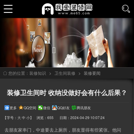
装修知识
>
卫生间装修
>
装修要闻
您的位置：
装修卫生间时 收纳没做好会有什么后果？
更多
QQ空间
微信
QQ好友
腾讯朋友
【字号：
大
中
小
】
浏览：655
日期：2024-04-29 10:07:24
去朋友家串门，中途要去上厕所，朋友显得有些紧张。他问