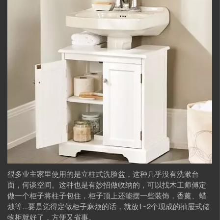
很多业主家里使用的是立柱式洗脸盆，这种几乎没有洗漱台
面，何谈空间。这种也是有妙招做收纳的，可以找木工师傅定
做一个柜子将柱子包住，柜子顶上还能摆一些装饰，香薰、蜡
烛等...要是觉得定做柜子麻烦的话，就放1~2个现成的抽屉式储
物柜就好了，方便又省事。