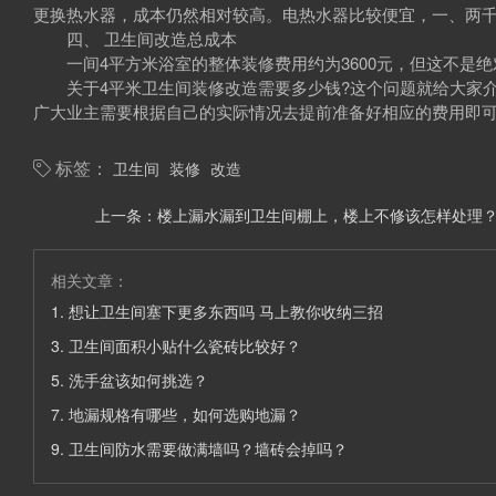
更换热水器，成本仍然相对较高。电热水器比较便宜，一、两
四、 卫生间改造总成本
一间4平方米浴室的整体装修费用约为3600元，但这不是绝
关于4平米卫生间装修改造需要多少钱?这个问题就给大家介
广大业主需要根据自己的实际情况去提前准备好相应的费用即
卫生间
装修
改造
标签：
上一条：
楼上漏水漏到卫生间棚上，楼上不修该怎样处理
相关文章：
1.
想让卫生间塞下更多东西吗 马上教你收纳三招
3.
卫生间面积小贴什么瓷砖比较好？
5.
洗手盆该如何挑选？
7.
地漏规格有哪些，如何选购地漏？
9.
卫生间防水需要做满墙吗？墙砖会掉吗？