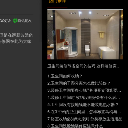
热门推荐
QQ好友
腾讯朋友
但是在翻新改造的
装修网在此为大家
卫生间装修节省空间的技巧 这样装修宽敞又省钱
1.
卫生间如何收纳？
2.
卫生间的干湿分离怎么做比较好？
3.
装修卫生间要多少钱?各项开支预算要了解
4.
装修卫生间时 收纳没做好会有什么后果？
5.
卫生间没有接地线能不能装电热水器？
6.
在3平米的卫生间里，怎样布置马桶与淋浴最合理？
7.
浴室收纳必知8大原则 分类存放生活用品
8.
卫生间洗脸池装修应注意什么