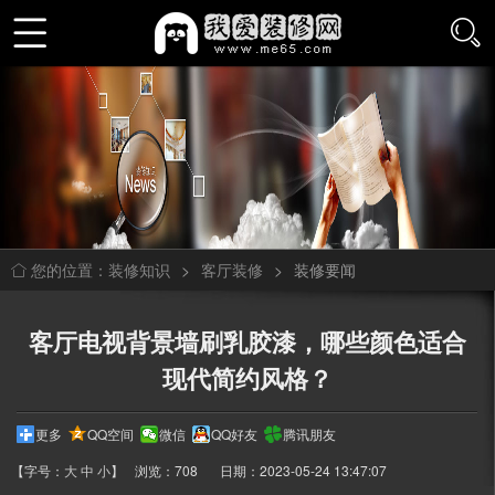
装修知识
>
客厅装修
>
装修要闻
您的位置：
客厅电视背景墙刷乳胶漆，哪些颜色适合
现代简约风格？
更多
QQ空间
微信
QQ好友
腾讯朋友
【字号：
大
中
小
】
浏览：708
日期：2023-05-24 13:47:07