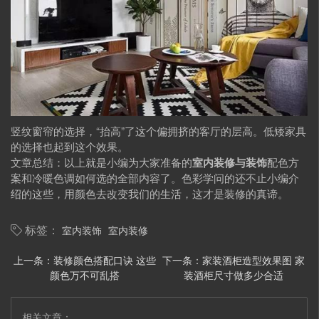
竖纹窗帘的选择，“抬高”了这个偏拥挤的客厅的层高。低矮家具
的选择也起到这个效果。
文章总结：以上就是小编为大家准备的
室内装修与装饰
配色方
案和冷暖色调如何选的全部内容了。色彩学问的还不止小编介
绍的这些，用颜色去改变我们的生活，这才是装修的真谛。
室内装饰
室内装修
标签：
上一条：
装修颜色搭配口诀 这些
下一条：
家装酒柜造型效果图 家
颜色万不可乱搭
装酒柜尺寸做多少合适
相关文章：