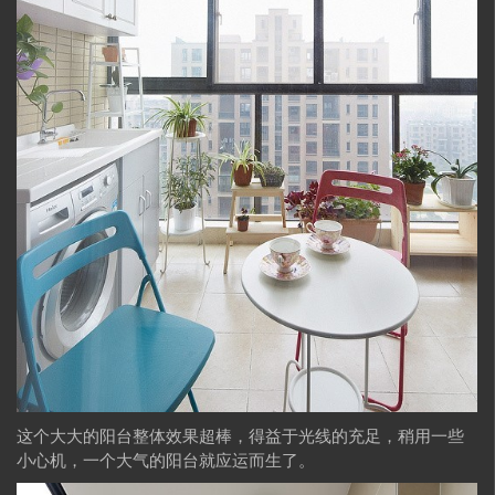
这个大大的阳台整体效果超棒，得益于光线的充足，稍用一些
小心机，一个大气的阳台就应运而生了。