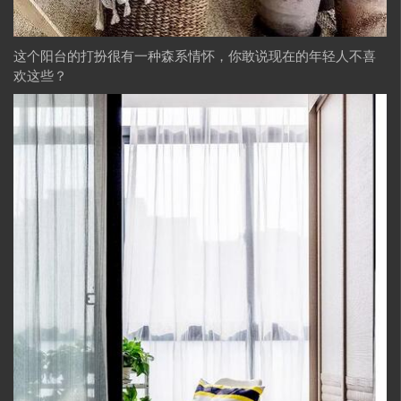
这个阳台的打扮很有一种森系情怀，你敢说现在的年轻人不喜
欢这些？