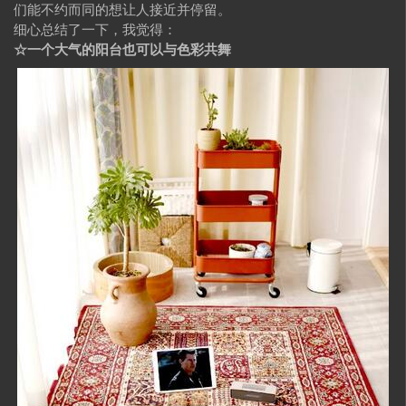
们能不约而同的想让人接近并停留。
细心总结了一下，我觉得：
☆一个大气的阳台也可以与色彩共舞