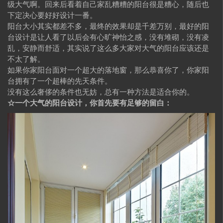
级大气啊。回来后看着自己家乱糟糟的阳台很是糟心，随后也
下定决心要好好设计一番。
阳台大小其实都差不多，最终的效果却是千差万别，最好的阳
台设计是让人看了以后会有心旷神怡之感，没有堆砌，没有凌
乱，安静而舒适，其实说了这么多大家对大气的阳台应该还是
不太了解。
如果你家阳台面对一个超大的落地窗，那么恭喜你了，你家阳
台拥有了一个超棒的先天条件。
没有这么奢侈的条件也无妨，总有一种方法是适合你的。
☆一个大气的阳台设计，你首先要有足够的留白：